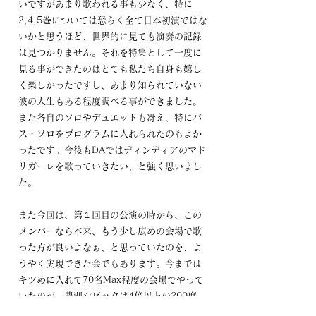
いですがあまり歌われる事も少なく、特に
2,4,5巻については恐らく全て日本初演ではな
いかと思うほど、世界的に見ても演奏の記録
は見つかりません。それを特集として一度に
見る事ができたのはとても私たち自身も嬉し
く楽しかったですし、あまり知られていない
彼の人生もある程度調べる事ができました。
また各自のソロやデュエットも冴え、特にバ
ス・ソロをプログラムに入れられたのもよか
ったです。今後もDAではディンディアのマド
リガーレを歌っていきたい、と強く思いまし
た。
また今回は、第１回目の公演の時から、この
メンバーなら本来、もう少し広めの会場で歌
った方が良いよなぁ、と思っていたのを、よ
うやく実現できた会でもあります。今までは
キツめに入れて70名Max程度の会場でやって
いたのが、豊洲シビックは4倍以上の300席。
このホールを埋められるとは全く思っていま