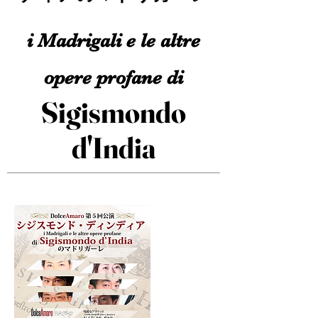
i Madrig
ali e le altre
opere profane di
Sigismondo
d'India