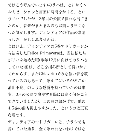
ではこう呼んでいます)のリハは、とにかくソ
ルミゼーションと言葉に時間をかける、とい
うリハでしたが、3年目の公演で慣れも出てき
たのか、音楽がまとまるのも以前より早くな
った気がします。ディンディアの作品の素晴
らしさ、かもしれませんね。
とはいえ、ディンディアの5巻マドリガーレか
ら演奏したFelice Primaveraは、当初私たち
がリハを始めた頃(昨年12月に向けてのリハを
していた頃)は、どこを掴み所として良いかよ
くわからず、またChiavettaでみな低い音を歌
っているのもあって、歌えてはいるがどこか
消化不良、のような感覚を持っていたのは事
実。3月の公演で演奏する際には漸く何か見え
てきていましたが、この曲のおかげで、他の
4,5巻の曲も捉えやすかった、というのは正直
な所です。
ディンディアのマドリガーレは、チラシでも
書いていた通り、全く歌われないわけではな