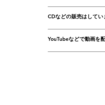
はい！もちろんです！！ こちら
CDなどの販売はしてい
申し訳ありません・・・まだ録音
YouTubeなどで動画
こちらで、ご覧いただけます。
FAQ
What's New
Contact Us