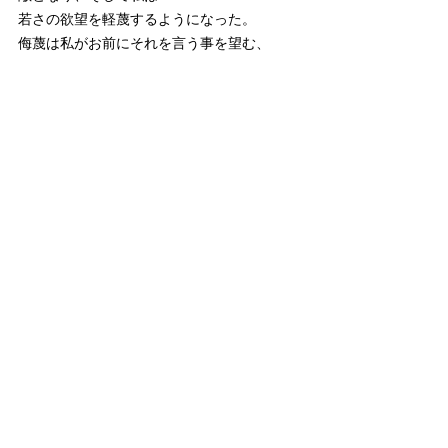
若さの欲望を軽蔑するようになった。 
侮蔑は私がお前にそれを言う事を望む、 
侮蔑、私の胸の内に、無下にされた私の 
贈り物による羞恥を生かし続ける侮蔑が。 
そして枝々を落としきる 
今や枯れ果て、それでも美しいお前達の月桂
樹の枝々を。 
すべて表示
最新記事