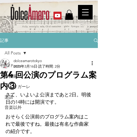
記事
All Posts
dolceamarotokyo
All Posts
2023年3月16日
読了時間: 2分
第4回公演のプログラム案
作曲家
内③
マドリガーレ
さて、いよいよ公演まであと2日。明後
楽譜
日の14時には開演です。
音楽以外
おそらく公演前のプログラム案内はこ
れで最後ですね。最後は有名な作曲家
の紹介です。