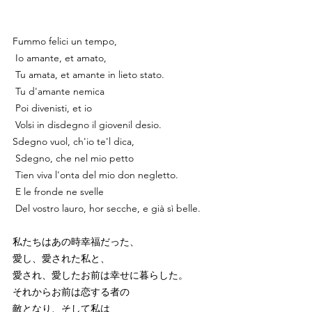
Fummo felici un tempo,
 Io amante, et amato,
 Tu amata, et amante in lieto stato.
 Tu d'amante nemica
 Poi divenisti, et io
 Volsi in disdegno il giovenil desio. 
Sdegno vuol, ch'io te'l dica,
 Sdegno, che nel mio petto
 Tien viva l'onta del mio don negletto.
 E le fronde ne svelle
 Del vostro lauro, hor secche, e già sì belle. 
私たちはあの時幸福だった、 
愛し、愛された私と、 
愛され、愛したお前は幸せに暮らした。 
それからお前は恋する者の
敵となり、そして私は 