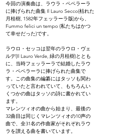
今回の演奏曲は、ラウラ・ペペラーラ
に捧げられた曲集 Il Lauro Secco(枯れた
月桂樹, 1582年フェッラーラ版)から、
Fummo felici un tempo (私たちはかつ
て幸せだった)です。
ラウロ・セッコは翌年のラウロ・ヴェ
ルデ(Il Lauro Verde, 緑の月桂樹)ととも
に、当時フェッラーラで結婚したラウ
ラ・ペペラーラに捧げられた曲集で
す。この曲集の編纂にはタッソも関わ
っていたと言われていて、もちろんい
くつかの曲はタッソの詩に書かれてい
ます。
マレンツィオの曲から始まり、最後の
32曲目は同じくマレンツィオの10声の
曲で、全31名の作曲家がそれぞれラウ
ラを讃える曲を書いています。