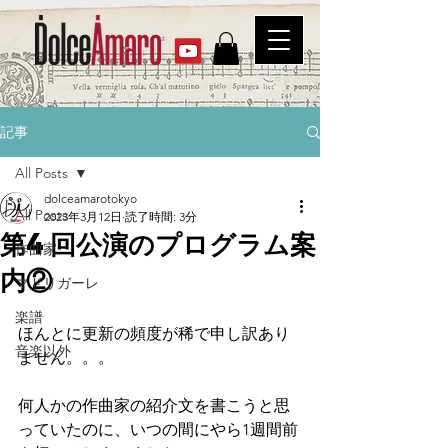
記事
All Posts
dolceamarotokyo
All Posts
2023年3月12日
読了時間: 3分
第4回公演のプログラム案
作曲家
内②
マドリガーレ
楽譜
ほんとに更新の頻度が稀で申し訳あり
音楽以外
ません。。。
何人かの作曲家の紹介文を書こうと思
っていたのに、いつの間にやら1週間前