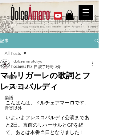
記事
All Posts
dolceamarotokyo
All Posts
2024年7月31日
読了時間: 3分
マドリガーレの歌詞とフ
作曲家
レスコバルディ
マドリガーレ
楽譜
こんばんは、ドルチェアマーロです。
音楽以外
いよいよフレスコバルディ公演まであ
と2日。直前のリハーサルとGPを経
て、あとは本番当日となりました！