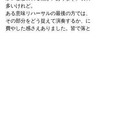
多いけれど。
ある意味リハーサルの最後の方では、
その部分をどう捉えて演奏するか、に
費やした感さえありました。皆で落と
し所を探り、うまくまとめられたかな
と思っています。
そんな事もちょいちょいありつつも、
やはり全体的には音楽も詩も、とても
美しいです。
どんなふうに仕上げたか、是非会場で
お聴きくださいね♪