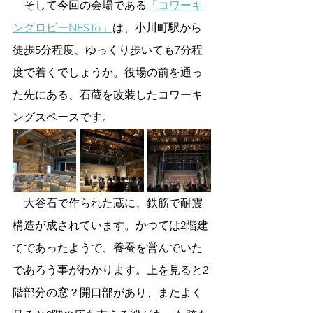
　そして今回の会場である
「コワーキ
ングロビーNESTo」
は、小川町駅から
徒歩5分程度、ゆっくり歩いても7分程
度で着くでしょうか。役場の前を通っ
た先にある、石蔵を改装したコワーキ
ングスペースです。
　大谷石で作られた蔵に、鉄筋で耐震
構造が成されています。かつては2階建
てであったようで、養蚕を営んでいた
であろう事がわかります。上を見ると2
階部分の窓？開口部があり、またよく