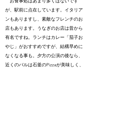
　お食事処はあまり多くはないです
が、駅前に点在しています。イタリア
ンもありますし、素敵なフレンチのお
店もあります。うなぎのお店は昔から
有名ですね。ランチはカレー「茄子お
やじ」がおすすめですが、結構早めに
なくなる事も。夕方の公演の後なら、
近くのバルは石釜のPizzaが美味しく、
あとは昔ながらの焼き鳥屋も賑わって
ます。
　なんだかコンサートではなく小川町
の観光案内になってきたのでこの辺
で。最後に文字情報で公演の内容を記