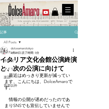
記事
All Posts
dolceamarotokyo
All Posts
2月28日
読了時間: 5分
イタリア文化会館公演終演
作曲家
と、次の公演に向けて
マドリガーレ
　最近はめっきり更新が減ってい
楽譜
ます、こんにちは、DolceAmaroで
音楽以外
す。
　情報の公開が遅めだったのであ
まりSNSでも宣伝していませんで