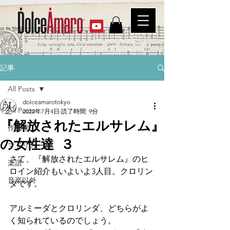
記事
All Posts
dolceamarotokyo
All Posts
2022年7月4日
読了時間: 9分
『解放されたエルサレム』
作曲家
の女性達 ３
マドリガーレ
さて、『解放されたエルサレム』のヒ
楽譜
ロイン紹介もいよいよ3人目。クロリン
音楽以外
ダです。
アルミーダとクロリンダ、どちらがよ
く知られているのでしょう。